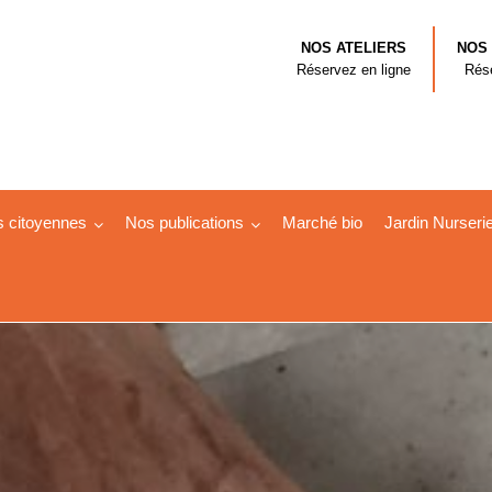
NOS ATELIERS
NOS
Réservez en ligne
Rése
s citoyennes
Nos publications
Marché bio
Jardin Nurseri