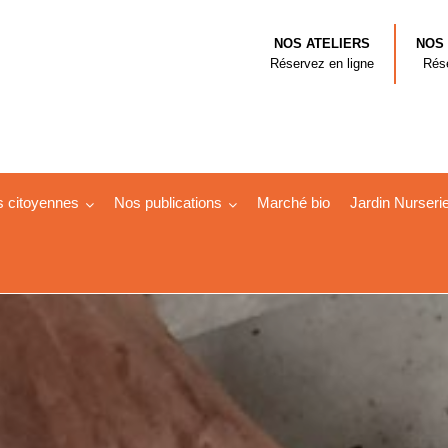
NOS ATELIERS
NOS
Réservez en ligne
Rése
s citoyennes
Nos publications
Marché bio
Jardin Nurseri