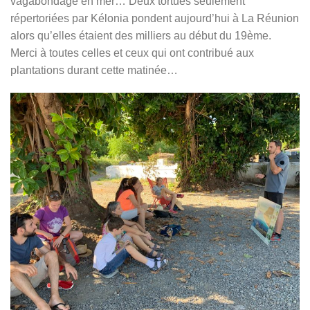
vagabondage en mer… Deux tortues seulement
répertoriées par Kélonia pondent aujourd’hui à La Réunion
alors qu’elles étaient des milliers au début du 19ème.
Merci à toutes celles et ceux qui ont contribué aux
plantations durant cette matinée…