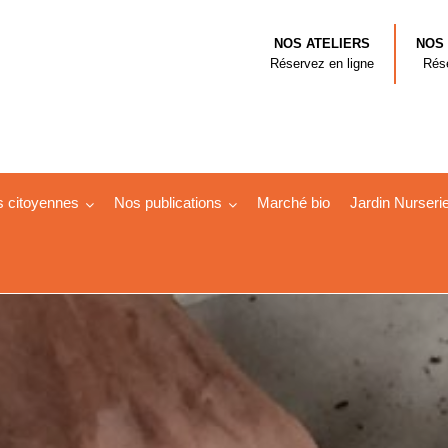
NOS ATELIERS
NOS
Réservez en ligne
Rése
s citoyennes
Nos publications
Marché bio
Jardin Nurseri