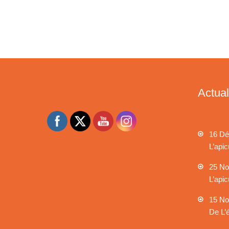
Actual
16 Dé
L’apic
25 No
L’apic
15 No
De L’