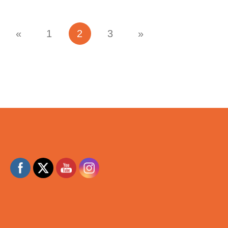
«
1
2
3
»